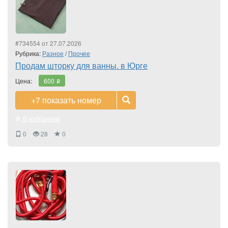
#734554 от 27.07.2026
Рубрика:
Разное
/
Прочее
Продам шторку для ванны. в Юрге
Цена:
600
i
+7
показать номер
В избранное
0
28
0