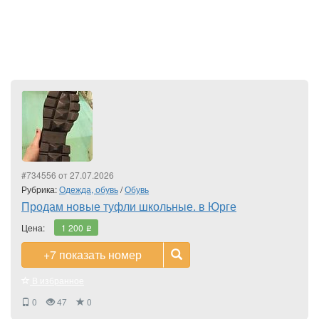
#734556 от 27.07.2026
Рубрика:
Одежда, обувь
/
Обувь
Продам новые туфли школьные. в Юрге
Цена:
1 200
i
+7
показать номер
В избранное
0
47
0