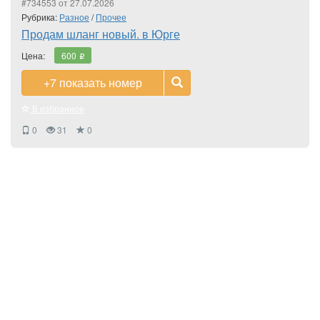
#734553 от 27.07.2026
Рубрика:
Разное
/
Прочее
Продам шланг новый. в Юрге
Цена:
600
i
+7
показать номер
В избранное
0
31
0