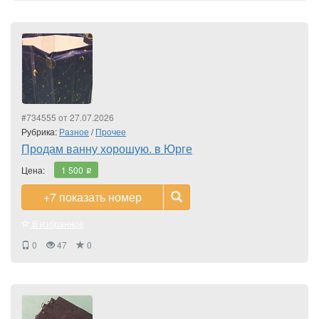
#734555 от 27.07.2026
Рубрика:
Разное
/
Прочее
Продам ванну хорошую. в Юрге
Цена:
1 500
i
+7
показать номер
В избранное
0
47
0