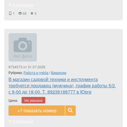
В избранное
1
46
0
#734573 от 31.07.2026
Рубрика:
Работа и учёба
/
Вакансии
В магазин садовой техники и инструмента
требуется продавец (мужчина), график работы 5/2,
с 9-00 до 18-00. Т. 89236188777 в Юрге
Цена:
Не указана
+7
показать номер
В избранное