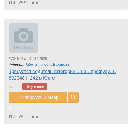
4
50
0
#734572 от 31.07.2026
Рубрика:
Работа и учёба
/
Вакансии
Требуется водитель категории Е на Еврофуру. Т.
89234811242 в Юрге
Цена:
Не указана
+7
показать номер
В избранное
0
28
0