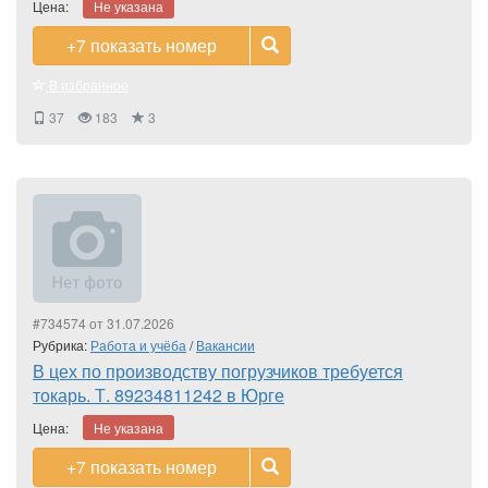
Цена:
Не указана
+7
показать номер
В избранное
37
183
3
#734574 от 31.07.2026
Рубрика:
Работа и учёба
/
Вакансии
В цех по производству погрузчиков требуется
токарь. Т. 89234811242 в Юрге
Цена:
Не указана
+7
показать номер