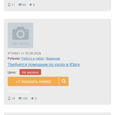
11
69
0
#734601 от 05.08.2026
Рубрика:
Работа и учёба
/
Вакансии
Требуется помощник по уходу в Юрге
Цена:
Не указана
+7
показать номер
В избранное
16
180
0