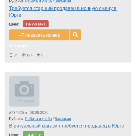
Рубрика:
Работа и учёба
/
Вакансии
Требуется старший продавец в ночную смену в
Юрге
Цена:
Не указана
+7
показать номер
В избранное
31
194
0
#734625 от 08.08.2026
Рубрика:
Работа и учёба
/
Вакансии
В ритуальный магазин требуется продавец в Юрге
Цена:
14 400
i