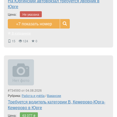
На Юргинский автовокзал требуется дворник в
Юрге
Цена:
Не указана
+7
показать номер
В избранное
15
124
0
#734593 от 04.08.2026
Рубрика:
Работа и учёба
/
Вакансии
Требуется водитель категории В, Кемерово-Юрга-
Кемерово в Юрге
Цена:
63 377
i